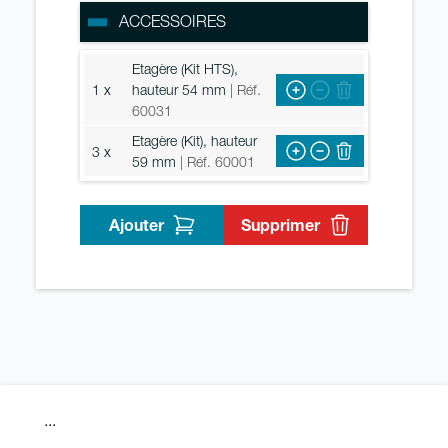
ACCESSOIRES
Etagère (Kit HTS),
1 x
hauteur 54 mm
| Réf.
60031
Etagère (Kit), hauteur
3 x
59 mm
| Réf. 60001
Ajouter
Supprimer
...
...