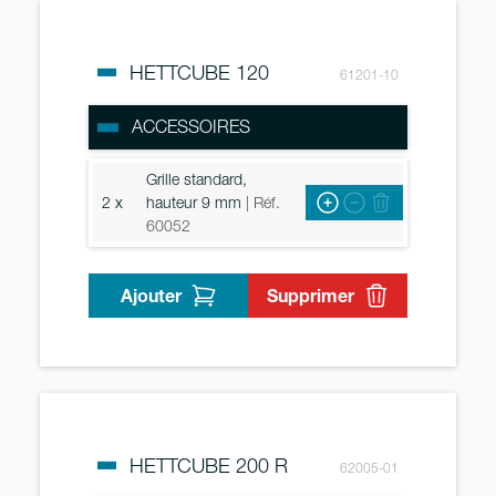
HETTCUBE 120
61201-10
ACCESSOIRES
Grille standard,
2 x
hauteur 9 mm
| Réf.
60052
Ajouter
Supprimer
HETTCUBE 200 R
62005-01