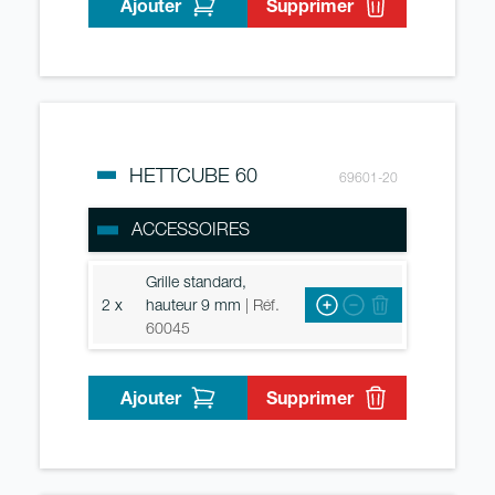
Ajouter
Supprimer
HETTCUBE 60
69601-20
ACCESSOIRES
Grille standard,
2 x
hauteur 9 mm
| Réf.
60045
Ajouter
Supprimer