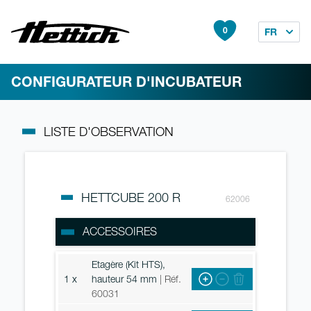
0
FR
CONFIGURATEUR D'INCUBATEUR
LISTE D'OBSERVATION
HETTCUBE 200 R
62006
ACCESSOIRES
Etagère (Kit HTS),
1 x
hauteur 54 mm
| Réf.
60031