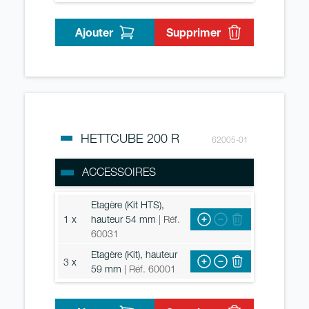
Ajouter
Supprimer
HETTCUBE 200 R
62005-01
ACCESSOIRES
Etagère (Kit HTS),
1 x
hauteur 54 mm
| Réf.
60031
Etagère (Kit), hauteur
3 x
59 mm
| Réf. 60001