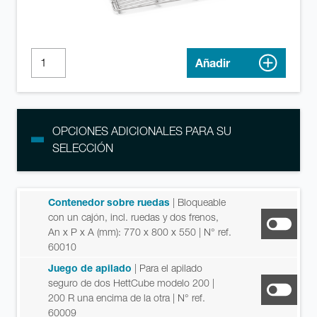
Añadir
OPCIONES ADICIONALES PARA SU
SELECCIÓN
Contenedor sobre ruedas
| Bloqueable
con un cajón, incl. ruedas y dos frenos,
An x P x A (mm): 770 x 800 x 550
| N° ref.
60010
Juego de apilado
| Para el apilado
seguro de dos HettCube modelo 200 |
200 R una encima de la otra
| N° ref.
60009