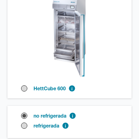
HettCube 600
no refrigerada
refrigerada