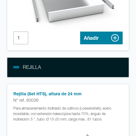
Añadir
REJILLA
Rejilla (Set HTS), altura de 24 mm
N° ref. 60036
Para almacenamiento inclinado de cultivos (Loewenstein), acero
inoxidable, con extensión telescópica hasta 70%, ángulo de
inclinación: 5 °, tubo: Ø 15-20 mm, carga máx.: 81 tubos