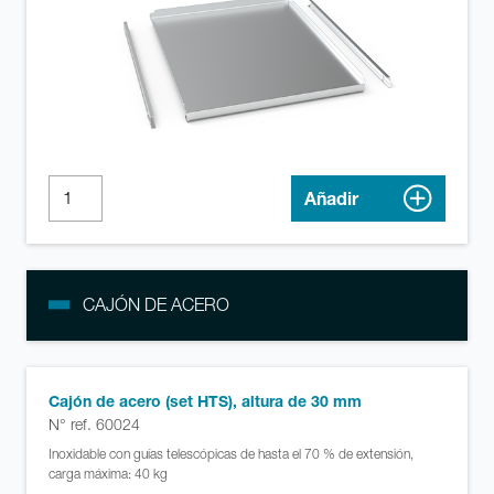
Añadir
CAJÓN DE ACERO
Cajón de acero (set HTS), altura de 30 mm
N° ref. 60024
Inoxidable con guías telescópicas de hasta el 70 % de extensión,
carga máxima: 40 kg