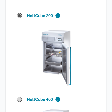
HettCube 200
HettCube 400