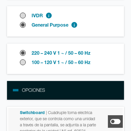
IVDR
General Purpose
220 – 240 V 1 ~ / 50 – 60 Hz
100 – 120 V 1 ~ / 50 – 60 Hz
OPCIONES
Switchboard
| Cuádruple toma eléctrica
exterior, que se controla como una unidad
a través de la pantalla, se adjunta a la parte
posterior de la unidad
| N° ref. 60521