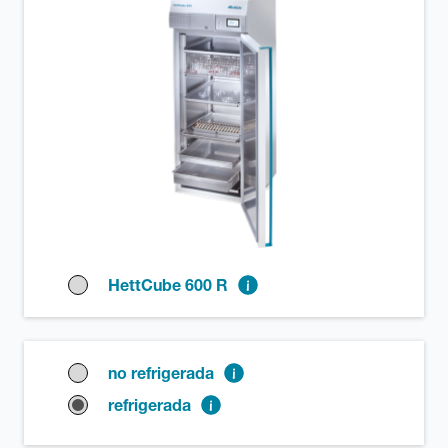
HettCube 600 R
no refrigerada
refrigerada