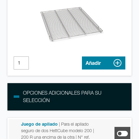
Añadir
OPCIONES ADICIONALES PARA SU
SELECCIÓN
Juego de apilado
| Para el apilado
seguro de dos HettCube modelo 200 |
200 R una encima de la otra
| N° ref.