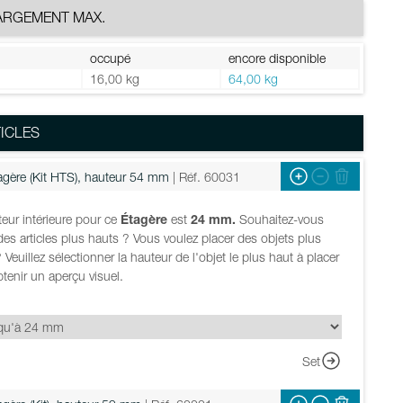
ARGEMENT MAX.
occupé
encore disponible
g
16,00 kg
64,00 kg
ICLES
agère (Kit HTS), hauteur 54 mm
| Réf. 60031
eur intérieure pour ce
Étagère
est
24 mm.
Souhaitez-vous
des articles plus hauts ? Vous voulez placer des objets plus
 Veuillez sélectionner la hauteur de l'objet le plus haut à placer
tenir un aperçu visuel.
Set