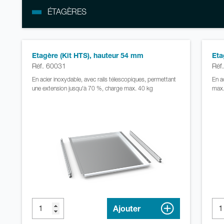
ÉTAGÈRES
Etagère (Kit HTS), hauteur 54 mm
Eta
Réf. 60031
Réf
En acier inoxydable, avec rails télescopiques, permettant
En a
une extension jusqu'à 70 %, charge max. 40 kg
max.
Ajouter