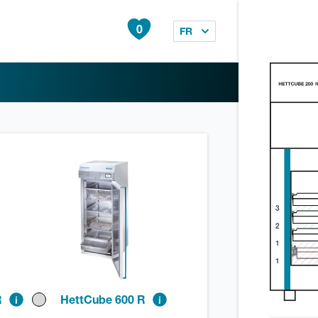
0
FR
3
2
1
1
R
HettCube 600 R