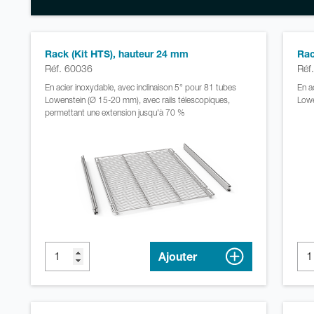
Rack (Kit HTS), hauteur 24 mm
Rac
Réf. 60036
Réf
En acier inoxydable, avec inclinaison 5° pour 81 tubes
En a
Lowenstein (Ø 15-20 mm), avec rails télescopiques,
Lowe
permettant une extension jusqu'à 70 %
Ajouter