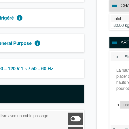
CH
frigéré
total
80,00 k
ART
eneral Purpose
1 x
Et
0 – 120 V 1 ~ / 50 – 60 Hz
La haut
placer 
hauts ?
pour ob
1
, livre avec un cable passage