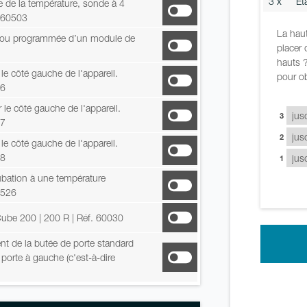
3 x
Et
 de la température, sonde à 4
. 60503
La haut
lle ou programmée d’un module de
placer 
hauts ?
 le côté gauche de l'appareil.
pour ob
06
 le côté gauche de l'appareil.
3
07
2
 le côté gauche de l'appareil.
08
1
ubation à une température
0526
tCube 200 | 200 R
| Réf. 60030
t de la butée de porte standard
 porte à gauche (c'est-à-dire