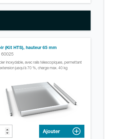
oir (Kit HTS), hauteur 65 mm
. 60025
cier inoxydable, avec rails télescopiques, permettant
extension jusqu'à 70 %, charge max. 40 kg
Ajouter