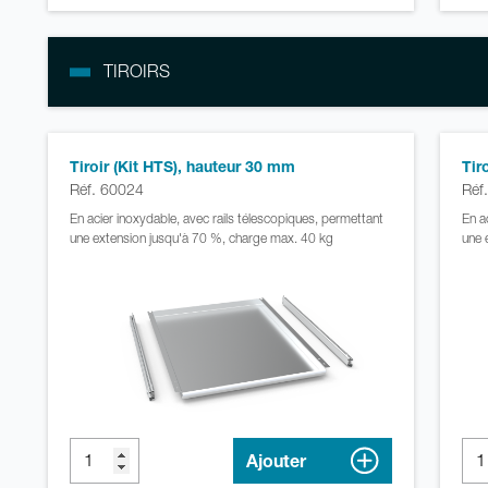
TIROIRS
Tiroir (Kit HTS), hauteur 30 mm
Tir
Réf. 60024
Réf
En acier inoxydable, avec rails télescopiques, permettant
En a
une extension jusqu'à 70 %, charge max. 40 kg
une 
Ajouter