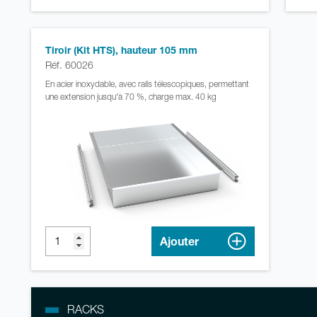
Tiroir (Kit HTS), hauteur 105 mm
Réf. 60026
En acier inoxydable, avec rails télescopiques, permettant
une extension jusqu'à 70 %, charge max. 40 kg
Ajouter
RACKS