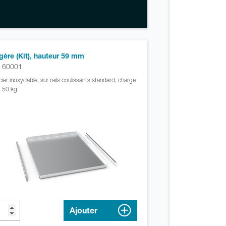
gère (Kit), hauteur 59 mm
. 60001
cier inoxydable, sur rails coulissants standard, charge
 50 kg
Ajouter