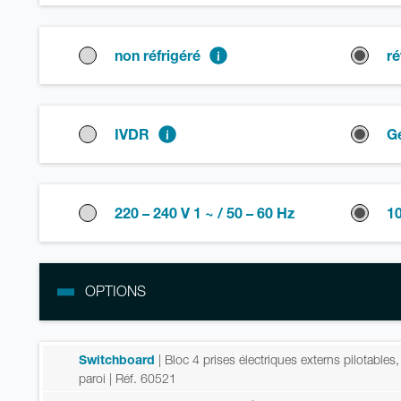
non réfrigéré
ré
IVDR
G
220 – 240 V 1 ~ / 50 – 60 Hz
10
OPTIONS
Switchboard
| Bloc 4 prises électriques externs pilotables
paroi
| Réf. 60521