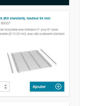
k (Kit standard), hauteur 24 mm
. 60037
cier inoxydable avec inclinaison 5° pour 81 tubes
nstein (Ø 15-20 mm), avec rails coulissants standard
Ajouter