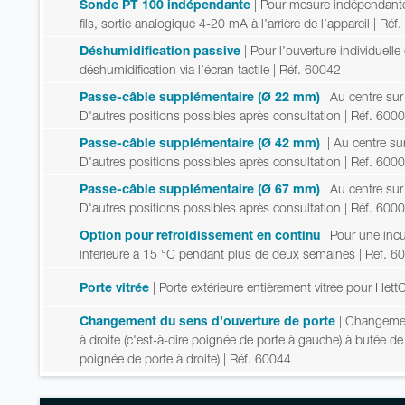
Sonde PT 100 indépendante
| Pour mesure indépendante
fils, sortie analogique 4-20 mA à l’arrière de l’appareil
| Réf
Déshumidification passive
| Pour l’ouverture individue
déshumidification via l’écran tactile
| Réf. 60042
Passe-câble supplémentaire (Ø 22 mm)
| Au centre sur
D'autres positions possibles après consultation
| Réf. 600
Passe-câble supplémentaire (Ø 42 mm)
| Au centre sur
D'autres positions possibles après consultation
| Réf. 600
Passe-câble supplémentaire (Ø 67 mm)
| Au centre sur
D'autres positions possibles après consultation
| Réf. 600
Option pour refroidissement en continu
| Pour une inc
inférieure à 15 °C pendant plus de deux semaines
| Réf. 6
Porte vitrée
| Porte extérieure entièrement vitrée pour Het
Changement du sens d’ouverture de porte
| Changemen
à droite (c'est-à-dire poignée de porte à gauche) à butée de
poignée de porte à droite)
| Réf. 60044