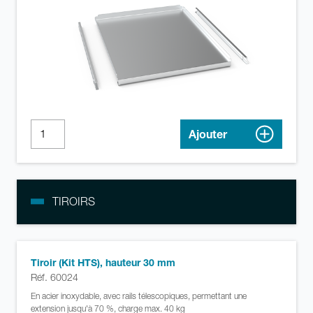
Ajouter
TIROIRS
Tiroir (Kit HTS), hauteur 30 mm
Réf. 60024
En acier inoxydable, avec rails télescopiques, permettant une
extension jusqu'à 70 %, charge max. 40 kg