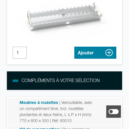
Ajouter
COMPLÉMENTS À VOTRE SÉLECTION
Meubles à roulettes
| Verrouillable, avec
un compartiment tiroir, incl. roulettes
pivotantes et deux freins, L x P x H (mm):
770 x 800 x 550
| Réf. 60010