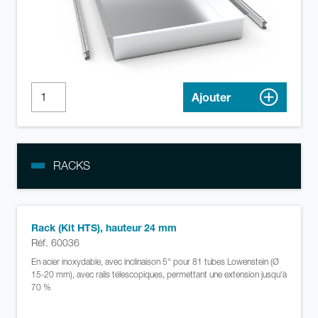
Ajouter
RACKS
Rack (Kit HTS), hauteur 24 mm
Réf. 60036
En acier inoxydable, avec inclinaison 5° pour 81 tubes Lowenstein (Ø
15-20 mm), avec rails télescopiques, permettant une extension jusqu'à
70 %