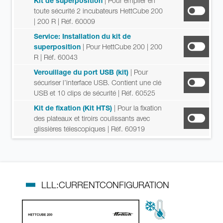
Kit de superposition
| Pour empiler en
toute sécurité 2 incubateurs HettCube 200
| 200 R
| Réf. 60009
Service: Installation du kit de
superposition
| Pour HettCube 200 | 200
R
| Réf. 60043
Verouillage du port USB (kit)
| Pour
sécuriser l’interface USB. Contient une clé
USB et 10 clips de sécurité
| Réf. 60525
Kit de fixation (Kit HTS)
| Pour la fixation
des plateaux et tiroirs coulissants avec
glissières télescopiques
| Réf. 60919
LLL:CURRENTCONFIGURATION