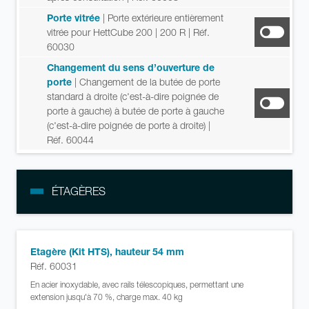
Porte vitrée
| Porte extérieure entièrement
vitrée pour HettCube 200 | 200 R
| Réf.
60030
Changement du sens d’ouverture de
porte
| Changement de la butée de porte
standard à droite (c'est-à-dire poignée de
porte à gauche) à butée de porte à gauche
(c'est-à-dire poignée de porte à droite)
|
Réf. 60044
ÉTAGÈRES
Etagère (Kit HTS), hauteur 54 mm
Réf. 60031
En acier inoxydable, avec rails télescopiques, permettant une
extension jusqu'à 70 %, charge max. 40 kg