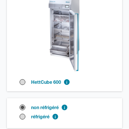
HettCube 600
non réfrigéré
réfrigéré