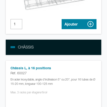
Ajouter
CHÂSSIS
Châssis L, à 16 positions
Réf. 60027
En acier inoxydable, angle d’inclinaison 5° ou 20°, pour 16 tubes de Ø
15-20 mm, longueur 100-125 mm
Max. 3 racks par étagère/tiroir