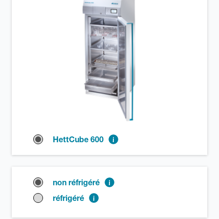
HettCube 600
non réfrigéré
réfrigéré