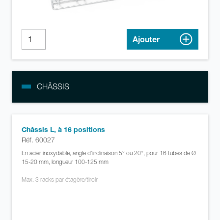
Ajouter
CHÂSSIS
Châssis L, à 16 positions
Réf. 60027
En acier inoxydable, angle d’inclinaison 5° ou 20°, pour 16 tubes de Ø
15-20 mm, longueur 100-125 mm
Max. 3 racks par étagère/tiroir