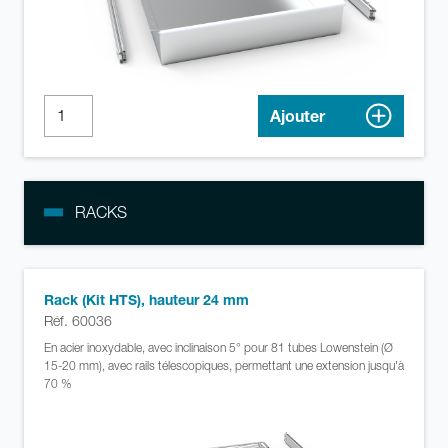
Ajouter
RACKS
Rack (Kit HTS), hauteur 24 mm
Réf. 60036
En acier inoxydable, avec inclinaison 5° pour 81 tubes Lowenstein (Ø
15-20 mm), avec rails télescopiques, permettant une extension jusqu'à
70 %