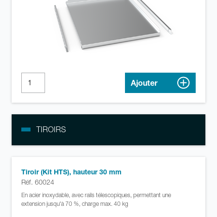
Ajouter
TIROIRS
Tiroir (Kit HTS), hauteur 30 mm
Réf. 60024
En acier inoxydable, avec rails télescopiques, permettant une
extension jusqu'à 70 %, charge max. 40 kg