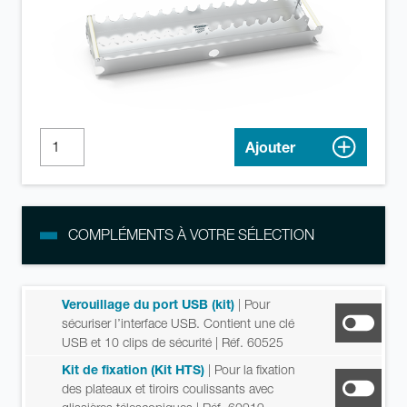
Ajouter
COMPLÉMENTS À VOTRE SÉLECTION
Verouillage du port USB (kit)
| Pour
sécuriser l’interface USB. Contient une clé
USB et 10 clips de sécurité
| Réf. 60525
Kit de fixation (Kit HTS)
| Pour la fixation
des plateaux et tiroirs coulissants avec