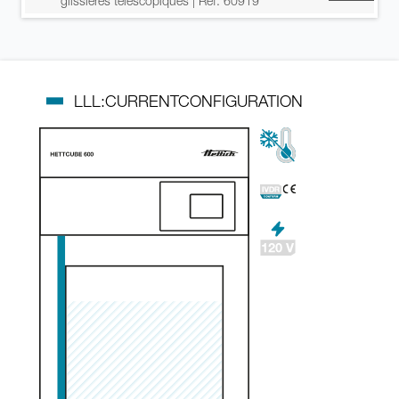
glissières télescopiques
| Réf. 60919
LLL:CURRENTCONFIGURATION