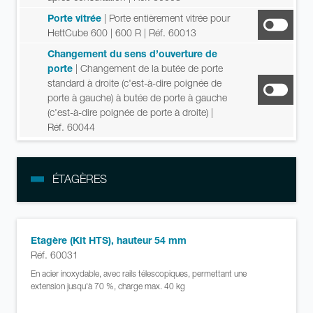
Porte vitrée
| Porte entièrement vitrée pour
HettCube 600 | 600 R
| Réf. 60013
Changement du sens d’ouverture de
porte
| Changement de la butée de porte
standard à droite (c'est-à-dire poignée de
porte à gauche) à butée de porte à gauche
(c'est-à-dire poignée de porte à droite)
|
Réf. 60044
ÉTAGÈRES
Etagère (Kit HTS), hauteur 54 mm
Réf. 60031
En acier inoxydable, avec rails télescopiques, permettant une
extension jusqu'à 70 %, charge max. 40 kg