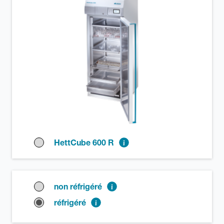
HettCube 600 R
non réfrigéré
réfrigéré