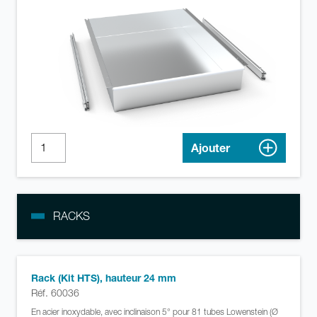
Ajouter
RACKS
Rack (Kit HTS), hauteur 24 mm
Réf. 60036
En acier inoxydable, avec inclinaison 5° pour 81 tubes Lowenstein (Ø