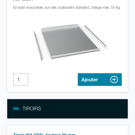
En acier inoxydable, sur rails coulissants standard, charge max. 50 kg
Ajouter
TIROIRS
Tiroir (Kit HTS), hauteur 30 mm