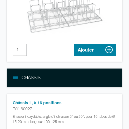
Ajouter
CHÂSSIS
Châssis L, à 16 positions
Réf. 60027
En acier inoxydable, angle d’inclinaison 5° ou 20°, pour 16 tubes de Ø
15-20 mm, longueur 100-125 mm