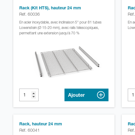
Rack (Kit HTS), hauteur 24 mm
Rac
Réf. 60036
Réf
En acier inoxydable, avec inclinaison 5° pour 81 tubes
En a
Lowenstein (Ø 15-20 mm), avec rails télescopiques,
Lowe
permettant une extension jusqu'à 70 %
Ajouter
Rack, hauteur 24 mm
Rac
Réf. 60041
Réf