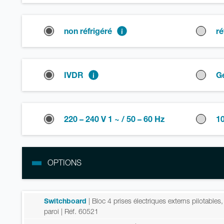
non réfrigéré
ré
IVDR
G
220 – 240 V 1 ~ / 50 – 60 Hz
10
OPTIONS
Switchboard
| Bloc 4 prises électriques externs pilotables
paroi
| Réf. 60521