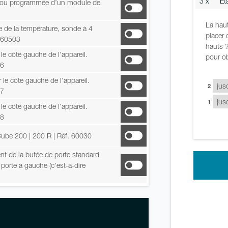
3 x
Et
lle ou programmée d’un module de
La haut
 de la température, sonde à 4
placer 
. 60503
hauts ?
 le côté gauche de l'appareil.
pour ob
06
 le côté gauche de l'appareil.
2
07
1
 le côté gauche de l'appareil.
08
tCube 200 | 200 R
| Réf. 60030
t de la butée de porte standard
 porte à gauche (c'est-à-dire