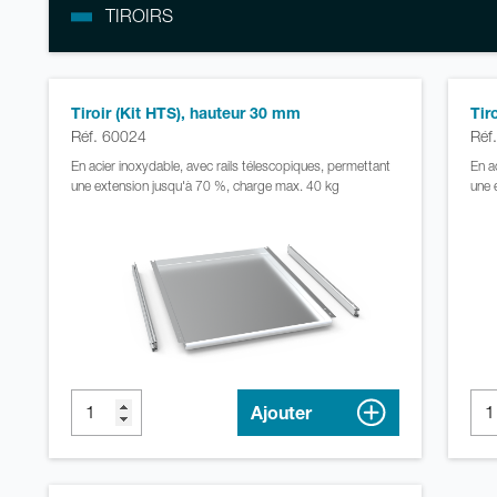
TIROIRS
Tiroir (Kit HTS), hauteur 30 mm
Tir
Réf. 60024
Réf
En acier inoxydable, avec rails télescopiques, permettant
En a
une extension jusqu'à 70 %, charge max. 40 kg
une 
Ajouter