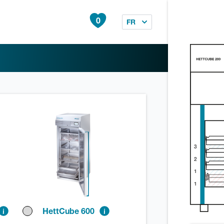
0
FR
3
2
1
1
HettCube 600