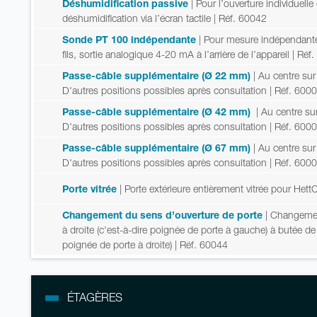
Déshumidification passive
| Pour l’ouverture individue
déshumidification via l’écran tactile
| Réf. 60042
Sonde PT 100 indépendante
| Pour mesure indépendante
fils, sortie analogique 4-20 mA à l’arrière de l’appareil
| Réf
Passe-câble supplémentaire (Ø 22 mm)
| Au centre sur
D'autres positions possibles après consultation
| Réf. 600
Passe-câble supplémentaire (Ø 42 mm)
| Au centre sur
D'autres positions possibles après consultation
| Réf. 600
Passe-câble supplémentaire (Ø 67 mm)
| Au centre sur
D'autres positions possibles après consultation
| Réf. 600
Porte vitrée
| Porte extérieure entièrement vitrée pour Het
Changement du sens d’ouverture de porte
| Changemen
à droite (c'est-à-dire poignée de porte à gauche) à butée de
poignée de porte à droite)
| Réf. 60044
ÉTAGÈRES