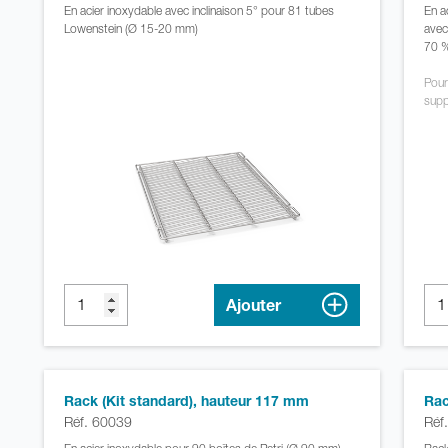
En acier inoxydable avec inclinaison 5° pour 81 tubes
En a
Lowenstein (Ø 15-20 mm)
avec
70 
Pour
supp
Ajouter
Rack (Kit standard), hauteur 117 mm
Rac
Réf. 60039
Réf