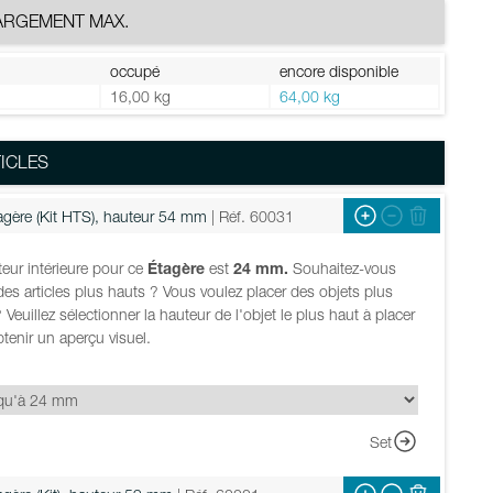
ARGEMENT MAX.
occupé
encore disponible
g
16,00 kg
64,00 kg
ICLES
agère (Kit HTS), hauteur 54 mm
| Réf. 60031
eur intérieure pour ce
Étagère
est
24 mm.
Souhaitez-vous
des articles plus hauts ? Vous voulez placer des objets plus
 Veuillez sélectionner la hauteur de l'objet le plus haut à placer
tenir un aperçu visuel.
Set