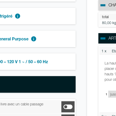
CH
frigéré
total
80,00 k
ART
eneral Purpose
1 x
Et
0 – 120 V 1 ~ / 50 – 60 Hz
La haut
placer 
hauts ?
pour ob
1
, livre avec un cable passage