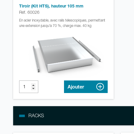
Tiroir (Kit HTS), hauteur 105 mm
Réf. 60026
En acier inoxydable, avec rails télescopiques, permettant
une extension jusqu'à 70 %, charge max. 40 kg
Ajouter
RACKS