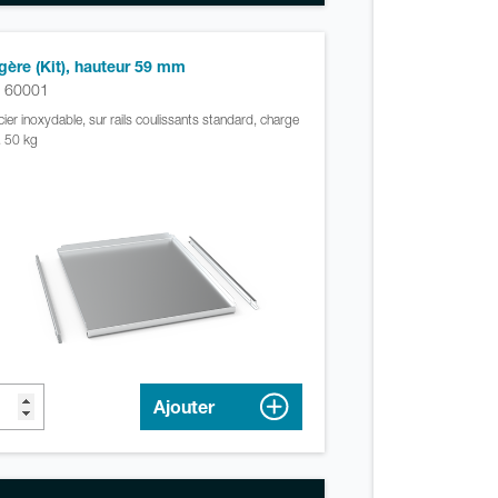
gère (Kit), hauteur 59 mm
. 60001
cier inoxydable, sur rails coulissants standard, charge
 50 kg
Ajouter