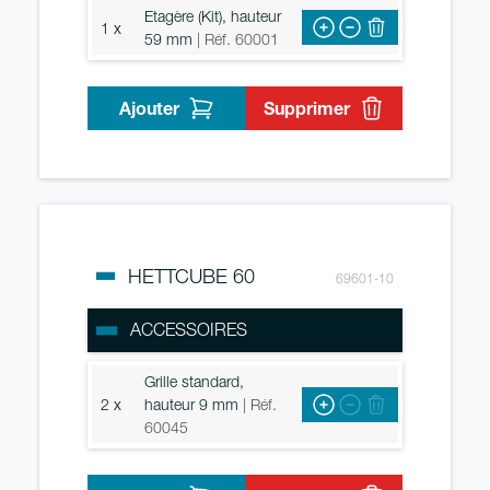
Etagère (Kit), hauteur
1 x
59 mm
| Réf. 60001
Ajouter
Supprimer
HETTCUBE 60
69601-10
ACCESSOIRES
Grille standard,
2 x
hauteur 9 mm
| Réf.
60045