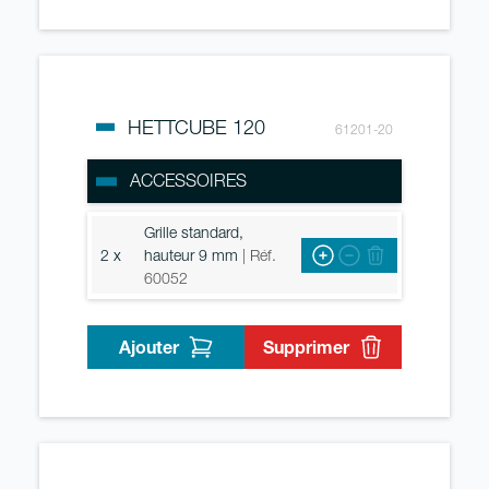
HETTCUBE 120
61201-20
ACCESSOIRES
Grille standard,
2 x
hauteur 9 mm
| Réf.
60052
Ajouter
Supprimer