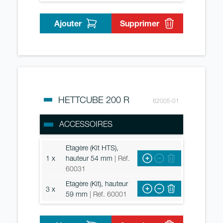
Ajouter
Supprimer
HETTCUBE 200 R
62005-01
ACCESSOIRES
Etagère (Kit HTS),
1 x
hauteur 54 mm
| Réf.
60031
Etagère (Kit), hauteur
3 x
59 mm
| Réf. 60001