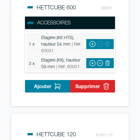
HETTCUBE 600
66001
ACCESSOIRES
Etagère (Kit HTS),
1 x
hauteur 54 mm
| Réf.
60031
Etagère (Kit), hauteur
3 x
59 mm
| Réf. 60001
Ajouter
Supprimer
HETTCUBE 120
61201-10