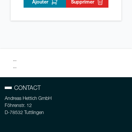
Ajouter
Supprimer
...
...
CONTACT
Andreas Hettich GmbH
Föhrenstr. 12
D-78532 Tuttlingen