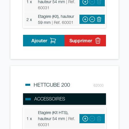
1 x
hauteur 54 mm
| Réf.
60031
Etagère (Kit), hauteur
2 x
59 mm
| Réf. 60001
Ajouter
Supprimer
HETTCUBE 200
62000
ACCESSOIRES
Etagère (Kit HTS),
1 x
hauteur 54 mm
| Réf.
60031