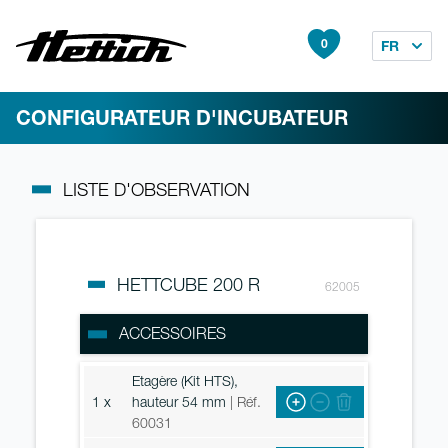
0
FR
CONFIGURATEUR D'INCUBATEUR
LISTE D'OBSERVATION
HETTCUBE 200 R
62005
ACCESSOIRES
Etagère (Kit HTS),
1 x
hauteur 54 mm
| Réf.
60031