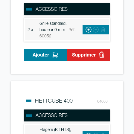
ACCESSOIRES
Grille standard,
2 x
hauteur 9 mm
| Réf.
60052
Ajouter
Supprimer
HETTCUBE 400
64000
ACCESSOIRES
Etagère (Kit HTS),