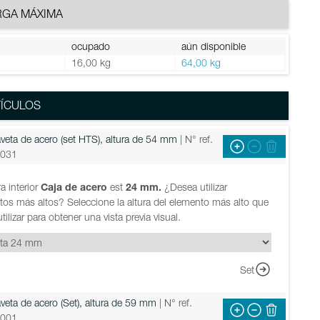
RGA MÁXIMA
ocupado
aún disponible
g
16,00 kg
64,00 kg
ÍCULOS
veta de acero (set HTS), altura de 54 mm
| N° ref.
031
ra interior
Caja de acero
est
24 mm.
¿Desea utilizar
os más altos? Seleccione la altura del elemento más alto que
tilizar para obtener una vista previa visual.
Set
veta de acero (Set), altura de 59 mm
| N° ref.
001