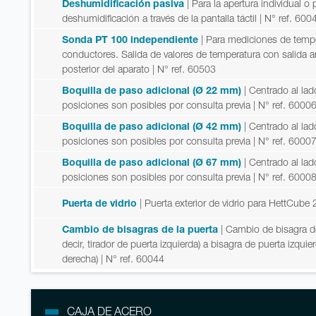
Deshumidificación pasiva
| Para la apertura individual
deshumidificación a través de la pantalla táctil
| N° ref. 600
Sonda PT 100 independiente
| Para mediciones de temp
conductores. Salida de valores de temperatura con salida 
posterior del aparato
| N° ref. 60503
Boquilla de paso adicional (Ø 22 mm)
| Centrado al lad
posiciones son posibles por consulta previa
| N° ref. 6000
Boquilla de paso adicional (Ø 42 mm)
| Centrado al lad
posiciones son posibles por consulta previa
| N° ref. 6000
Boquilla de paso adicional (Ø 67 mm)
| Centrado al lad
posiciones son posibles por consulta previa
| N° ref. 6000
Puerta de vidrio
| Puerta exterior de vidrio para HettCube
Cambio de bisagras de la puerta
| Cambio de bisagra d
decir, tirador de puerta izquierda) a bisagra de puerta izquier
derecha)
| N° ref. 60044
CAJA DE ACERO