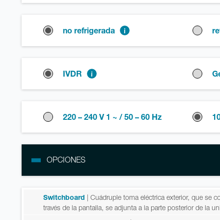
no refrigerada
re
IVDR
G
220 – 240 V 1 ~ / 50 – 60 Hz
10
OPCIONES
Switchboard
| Cuádruple toma eléctrica exterior, que se 
través de la pantalla, se adjunta a la parte posterior de la u