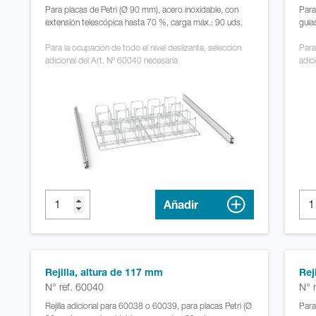
Para placas de Petri (Ø 90 mm), acero inoxidable, con
Para
extensión telescópica hasta 70 %, carga máx.: 90 uds.
guía
Para la ocupación de todo el nivel deslizante, selección
Para
adicional del Art. Nº 60040 necesaria
adic
Añadir
Rejilla, altura de 117 mm
Rej
N° ref. 60040
N° 
Rejilla adicional para 60038 o 60039, para placas Petri (Ø
Para