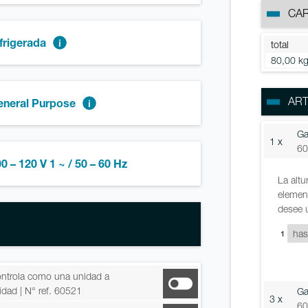
CA
frigerada
total
80,00 k
ART
eneral Purpose
Ga
1 x
60
0 – 120 V 1 ~ / 50 – 60 Hz
La altu
element
desee u
1
controla como una unidad a
nidad
| N° ref. 60521
Ga
3 x
60