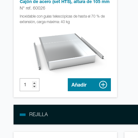
Cajón de acero (set HTS), altura de 105 mm
N° ref. 60026
Inoxidable con guías telescópicas de hasta el 70 % de
extensión, carga máxima: 40 kg
Añadir
REJILLA