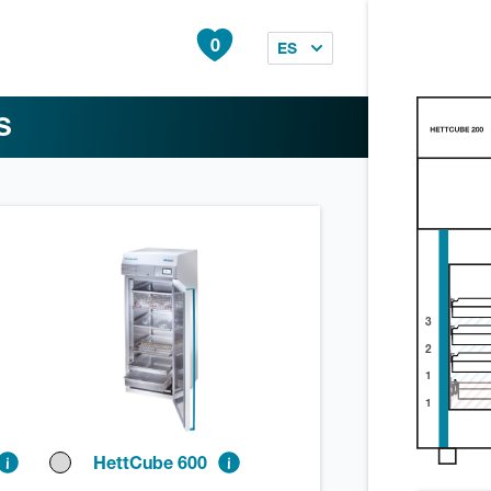
0
ES
S
3
2
1
1
HettCube 600