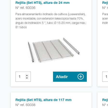
Rejilla (Set HTS), altura de 24 mm
Rej
N° ref. 60036
N° 
Para almacenamiento inclinado de cultivos (Loewenstein),
Para
acero inoxidable, con extensión telescópica hasta 70%,
acer
ángulo de inclinación: 5 °, tubo: Ø 15-20 mm, carga máx.:
incl
81 tubos
Añadir
Rejilla (Set HTS), altura de 117 mm
Rej
N° ref. 60038
N° 