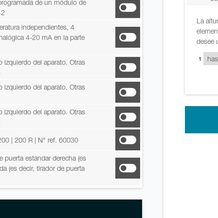
 o programada de un módulo de
42
La altu
eratura independientes, 4
element
analógica 4-20 mA en la parte
desee u
1
o izquierdo del aparato. Otras
6
o izquierdo del aparato. Otras
7
o izquierdo del aparato. Otras
8
 200 | 200 R
| N° ref. 60030
e puerta estándar derecha (es
da (es decir, tirador de puerta