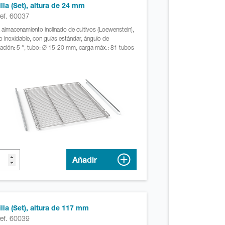
illa (Set), altura de 24 mm
ref. 60037
 almacenamiento inclinado de cultivos (Loewenstein),
o inoxidable, con guías estándar, ángulo de
inación: 5 °, tubo: Ø 15-20 mm, carga máx.: 81 tubos
Añadir
illa (Set), altura de 117 mm
ref. 60039