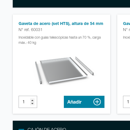
Gaveta de acero (set HTS), altura de 54 mm
Gav
N° ref. 60031
N° 
Inoxidable con guías telescópicas hasta un 70 %, carga
Inox
máx.: 40 kg
Añadir
CAJÓN DE ACERO