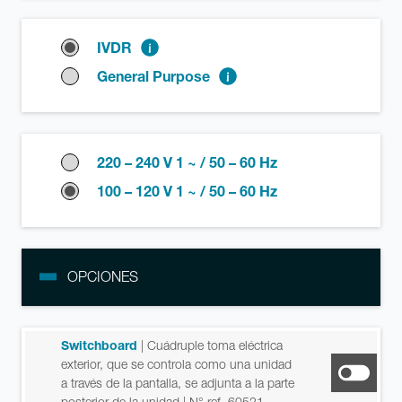
IVDR
General Purpose
220 – 240 V 1 ~ / 50 – 60 Hz
100 – 120 V 1 ~ / 50 – 60 Hz
OPCIONES
Switchboard
| Cuádruple toma eléctrica
exterior, que se controla como una unidad
a través de la pantalla, se adjunta a la parte
posterior de la unidad
| N° ref. 60521