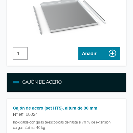
Añadir
CAJÓN DE ACERO
Cajón de acero (set HTS), altura de 30 mm
N° ref. 60024
Inoxidable con guías telescópicas de hasta el 70 % de extensión,
carga máxima: 40 kg