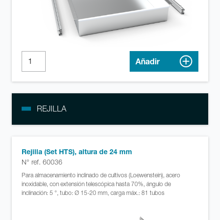
Añadir
REJILLA
Rejilla (Set HTS), altura de 24 mm
N° ref. 60036
Para almacenamiento inclinado de cultivos (Loewenstein), acero
inoxidable, con extensión telescópica hasta 70%, ángulo de
inclinación: 5 °, tubo: Ø 15-20 mm, carga máx.: 81 tubos