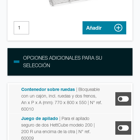
Añadir
OPCIONES ADICIONALES PARA SU
SELECCIÓN
Contenedor sobre ruedas
| Bloqueable
con un cajón, incl. ruedas y dos frenos,
An x P x A (mm): 770 x 800 x 550
| N° ref.
60010
Juego de apilado
| Para el apilado
seguro de dos HettCube modelo 200 |
200 R una encima de la otra
| N° ref.
60009