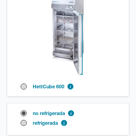
HettCube 600
no refrigerada
refrigerada