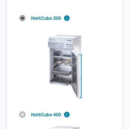
HettCube 200
HettCube 400