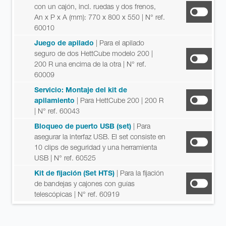
con un cajón, incl. ruedas y dos frenos,
An x P x A (mm): 770 x 800 x 550
| N° ref.
60010
Juego de apilado
| Para el apilado
seguro de dos HettCube modelo 200 |
200 R una encima de la otra
| N° ref.
60009
Servicio: Montaje del kit de
apilamiento
| Para HettCube 200 | 200 R
| N° ref. 60043
Bloqueo de puerto USB (set)
| Para
asegurar la interfaz USB. El set consiste en
10 clips de seguridad y una herramienta
USB
| N° ref. 60525
Kit de fijación (Set HTS)
| Para la fijación
de bandejas y cajones con guías
telescópicas
| N° ref. 60919