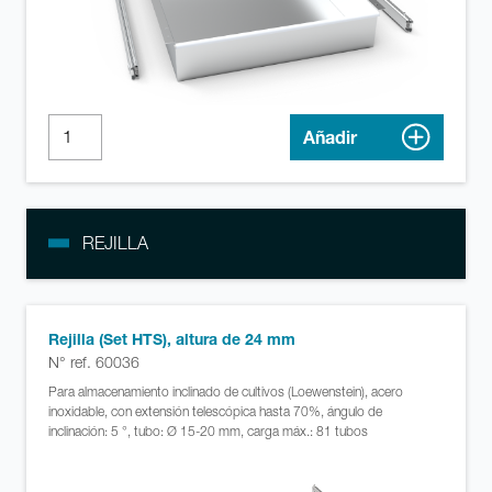
Añadir
REJILLA
Rejilla (Set HTS), altura de 24 mm
N° ref. 60036
Para almacenamiento inclinado de cultivos (Loewenstein), acero
inoxidable, con extensión telescópica hasta 70%, ángulo de
inclinación: 5 °, tubo: Ø 15-20 mm, carga máx.: 81 tubos