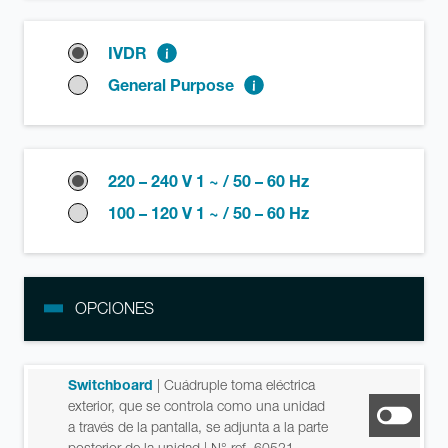
IVDR
General Purpose
220 – 240 V 1 ~ / 50 – 60 Hz
100 – 120 V 1 ~ / 50 – 60 Hz
OPCIONES
Switchboard
| Cuádruple toma eléctrica
exterior, que se controla como una unidad
a través de la pantalla, se adjunta a la parte
posterior de la unidad
| N° ref. 60521