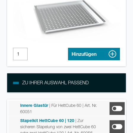
Hinzufügen
ZU IHRER AUSWAHL PASSEND
Innere Glastür
| Für HettCube 60
| Art. Nr.
60051
Stapelkit HettCube 60 | 120
| Zur
sicheren Stapelung von zwei HettCube 60
oder zwei HettCube 120
| Art. Nr. 60056