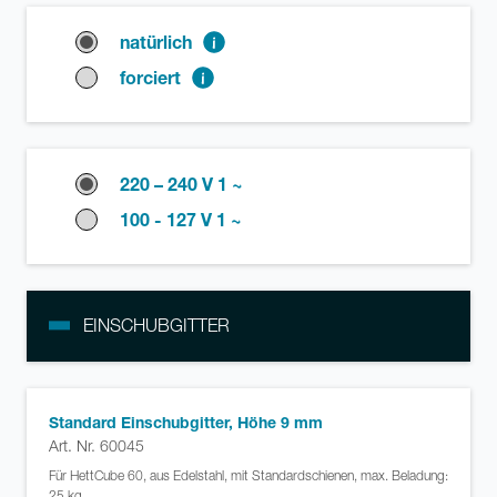
natürlich
forciert
220 – 240 V 1 ~
100 - 127 V 1 ~
EINSCHUBGITTER
Standard Einschubgitter, Höhe 9 mm
Art. Nr. 60045
Für HettCube 60, aus Edelstahl, mit Standardschienen, max. Beladung:
25 kg