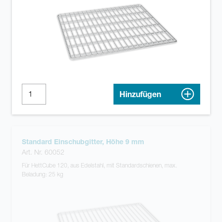
Hinzufügen
Standard Einschubgitter, Höhe 9 mm
Art. Nr. 60052
Für HettCube 120, aus Edelstahl, mit Standardschienen, max.
Beladung: 25 kg