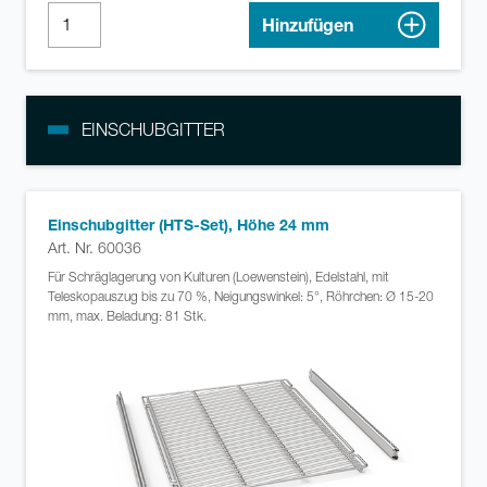
Hinzufügen
EINSCHUBGITTER
Einschubgitter (HTS-Set), Höhe 24 mm
Art. Nr. 60036
Für Schräglagerung von Kulturen (Loewenstein), Edelstahl, mit
Teleskopauszug bis zu 70 %, Neigungswinkel: 5°, Röhrchen: Ø 15-20
mm, max. Beladung: 81 Stk.