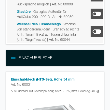
Rücksprache möglich
| Art. Nr. 60008
Glastüre
| Ganzglas Außentür für
HettCube 200 | 200 R
| Art. Nr. 60030
Wechsel des Türanschlags
| Wechsel
von standardmäßigem Türanschlag rechts
(d. h. Türgriff links) auf Türanschlag links
(d. h. Türgriff rechts)
| Art. Nr. 60044
EINSCHUBBLECHE
Einschubblech (HTS-Set), Höhe 54 mm
Art. Nr. 60031
Aus Edelstahl, mit Teleskopauszug bis zu 70 %, max. Beladung: 40 kg