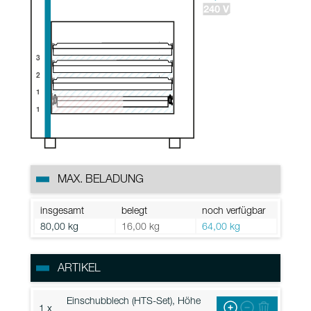
3
2
1
1
MAX. BELADUNG
insgesamt
belegt
noch verfügbar
80,00 kg
16,00 kg
64,00 kg
ARTIKEL
Einschubblech (HTS-Set), Höhe
1 x