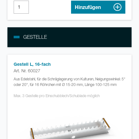
Hinzufügen
GESTELLE
Gestell L, 16-fach
Art. Nr. 60027
Aus Edelstahl, für die Schräglagerung von Kulturen, Neigungswinkel: 5°
oder 20°, für 16 Röhrchen mit Ø 15-20 mm, Länge 100-125 mm
Max. 3 Gestelle pro Einschubblech/Schublade möglich