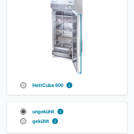
HettCube 600
ungekühlt
gekühlt