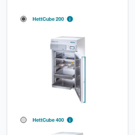
HettCube 200
HettCube 400