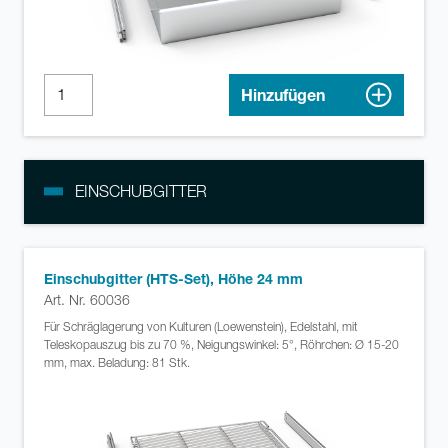
Hinzufügen
EINSCHUBGITTER
Einschubgitter (HTS-Set), Höhe 24 mm
Art. Nr. 60036
Für Schräglagerung von Kulturen (Loewenstein), Edelstahl, mit
Teleskopauszug bis zu 70 %, Neigungswinkel: 5°, Röhrchen: Ø 15-20
mm, max. Beladung: 81 Stk.