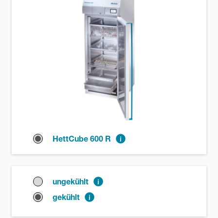
HettCube 600 R
ungekühlt
gekühlt