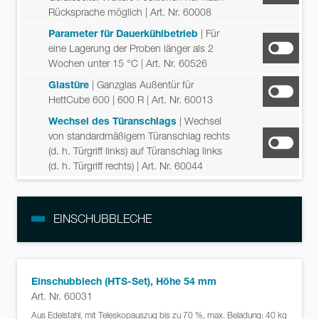
Rücksprache möglich
| Art. Nr. 60008
Parameter für Dauerkühlbetrieb
| Für
eine Lagerung der Proben länger als 2
Wochen unter 15 °C
| Art. Nr. 60526
Glastüre
| Ganzglas Außentür für
HettCube 600 | 600 R
| Art. Nr. 60013
Wechsel des Türanschlags
| Wechsel
von standardmäßigem Türanschlag rechts
(d. h. Türgriff links) auf Türanschlag links
(d. h. Türgriff rechts)
| Art. Nr. 60044
EINSCHUBBLECHE
Einschubblech (HTS-Set), Höhe 54 mm
Art. Nr. 60031
Aus Edelstahl, mit Teleskopauszug bis zu 70 %, max. Beladung: 40 kg