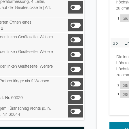
peraturmessung, 4 Leiter,
höchst
auf der Geräterückseite
| Art.
zu erha
1
uerten Öffnen eines
42
f der linken Geräteseite. Weitere
3 x
Ei
f der linken Geräteseite. Weitere
Die in
höhere
f der linken Geräteseite. Weitere
höchst
zu erha
 Proben länger als 2 Wochen
2
1
Art. Nr. 60029
em Türanschlag rechts (d. h.
t. Nr. 60044