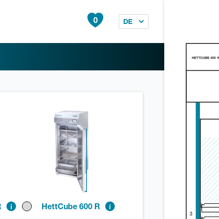
0
DE
R
HettCube 600 R
3