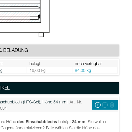
. BELADUNG
mt
belegt
noch verfügbar
kg
16,00 kg
84,00 kg
IKEL
nschubblech (HTS-Set), Höhe 54 mm
| Art. Nr.
031
nere Höhe
des Einschubblechs
beträgt
24
mm
. Sie wollen
 Gegenstände platzieren? Bitte wählen Sie die Höhe des