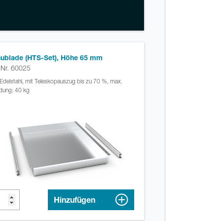
ublade (HTS-Set), Höhe 65 mm
. Nr. 60025
Edelstahl, mit Teleskopauszug bis zu 70 %, max.
dung: 40 kg
Hinzufügen