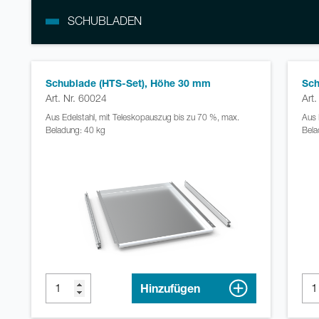
SCHUBLADEN
Schublade (HTS-Set), Höhe 30 mm
Sch
Art. Nr. 60024
Art
Aus Edelstahl, mit Teleskopauszug bis zu 70 %, max.
Aus 
Beladung: 40 kg
Bela
Hinzufügen