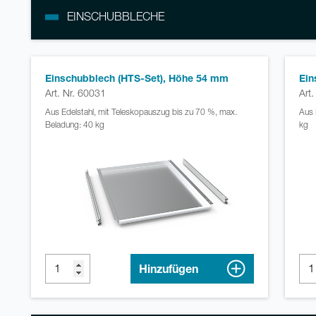
EINSCHUBBLECHE
Einschubblech (HTS-Set), Höhe 54 mm
Ein
Art. Nr. 60031
Art
Aus Edelstahl, mit Teleskopauszug bis zu 70 %, max.
Aus 
Beladung: 40 kg
kg
Hinzufügen