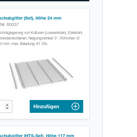
schubgitter (Set), Höhe 24 mm
. Nr. 60037
Schräglagerung von Kulturen (Loewenstein), Edelstahl,
Standardschienen, Neigungswinkel: 5°, Röhrchen: Ø
0 mm, max. Beladung: 81 Stk.
Hinzufügen
schubgitter (HTS-Set), Höhe 117 mm