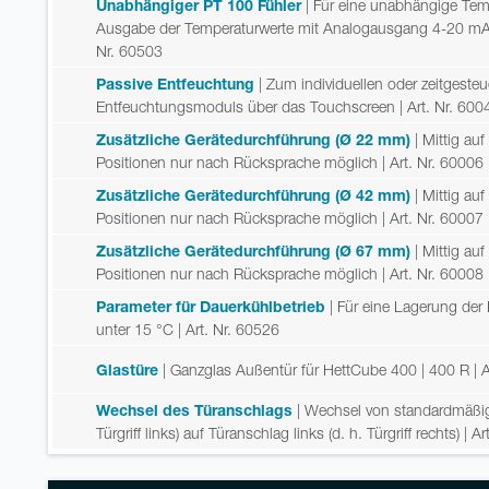
Unabhängiger PT 100 Fühler
| Für eine unabhängige Tem
Ausgabe der Temperaturwerte mit Analogausgang 4-20 mA 
Nr. 60503
Passive Entfeuchtung
| Zum individuellen oder zeitgeste
Entfeuchtungsmoduls über das Touchscreen
| Art. Nr. 600
Zusätzliche Gerätedurchführung (Ø 22 mm)
| Mittig au
Positionen nur nach Rücksprache möglich
| Art. Nr. 60006
Zusätzliche Gerätedurchführung (Ø 42 mm)
| Mittig au
Positionen nur nach Rücksprache möglich
| Art. Nr. 60007
Zusätzliche Gerätedurchführung (Ø 67 mm)
| Mittig au
Positionen nur nach Rücksprache möglich
| Art. Nr. 60008
Parameter für Dauerkühlbetrieb
| Für eine Lagerung der
unter 15 °C
| Art. Nr. 60526
Glastüre
| Ganzglas Außentür für HettCube 400 | 400 R
| 
Wechsel des Türanschlags
| Wechsel von standardmäßig
Türgriff links) auf Türanschlag links (d. h. Türgriff rechts)
| Ar