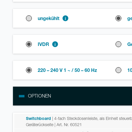
ungekühlt
ge
IVDR
G
220 – 240 V 1 ~ / 50 – 60 Hz
10
OPTIONEN
Switchboard
| 4-fach Steckdosenleiste, als Einheit steuerb
Geräterückseite
| Art. Nr. 60521