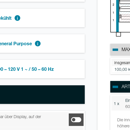
2
1
kühlt
1
eneral Purpose
MAX
insgesa
0 – 120 V 1 ~ / 50 – 60 Hz
100,00 
ART
Ei
1 x
60
ar über Display, auf der
Die in
höhere