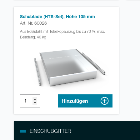
Schublade (HTS-Set), Höhe 105 mm
Art. Nr. 60026
Aus Edelstahl, mit Teleskopauszug bis zu 70 %, max.
Beladung: 40 kg
Hinzufügen
EINSCHUBGITTER